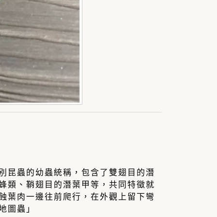
別昆蟲的幼蟲統稱，包含了雙翅目的潛
蜂類、鞘翅目的潛葉甲等，共同特徵就
蝕葉肉一邊往前爬行，在外觀上留下彎
地圖蟲」