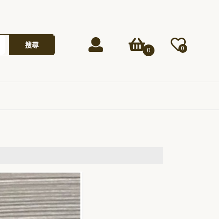
Login
shopping
搜尋
0
0
/
cart
Register