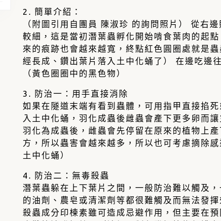
2. 簡單介紹：
（附圖引用自團員 陳淑珍 的詢問照片） 從右
較細，這是當初潛葉蟲孵化開始啃食葉肉的起點
來的痕跡也會越來越寬，終點紅色圓圈處就是蟲
經長成、鑽出葉片落入土中化蛹了） 在邊吃邊
（黃色圈圈中的黑色物）
3. 防治一：用手直接消除
如果在隧道末端有看到蟲體，可用指甲直接掐死
入土中化蛹，羽化成蟲後雌蟲會產下更多卵而讓
羽化為成蟲後，雌蟲會先停留在原來的植物上產
方，所以蟲害會越來越多，所以也可考慮摘除感
土中化蛹）
4. 防治二：無毒殺蟲
潛葉蟲躲在上下葉片之間，一般防治難以觸及，
的油劑、農皂或清潔劑等都很難觸及而無法發揮
殺蟲成分印楝素雖可造成忌避作用，但主要在預