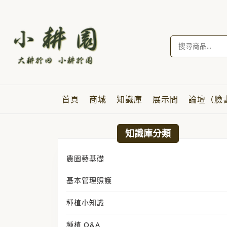
Skip
to
content
Skip
搜
to
尋
content
關
鍵
字:
首頁
商城
知識庫
展示間
論壇（臉
知識庫分類
農園藝基礎
基本管理照護
種植小知識
種植 Q&A