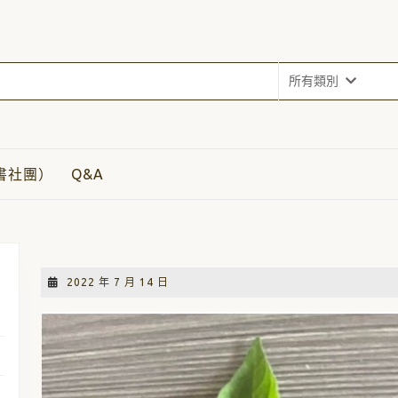
所有類別
書社團）
Q&A
關於潛葉蟲
2022
2022 年 7 月 14 日
年
7
月
14
日