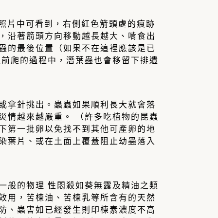
邊照片中可看到，右側紅色箭頭處的痕跡
，沿著箭頭方向移動越長越大、啃食出
蟲的最後位置（如果不在這裡應該是已
往前爬的過程中，潛葉蟲也會移留下排遺
或拿針挑出。蟲蟲如果順利長大就會落
災情越來越嚴重。 （許多吃植物的昆蟲
下第一批卵以免找不到其他可產卵的地
染葉片、或在土面上覆蓋阻止幼蟲落入
一般的物理 性悶殺如葵無露及精油之類
效用，苦楝油、苦楝乳等所含有的天然
防、蟲害如已經發生則印楝素濃度不高