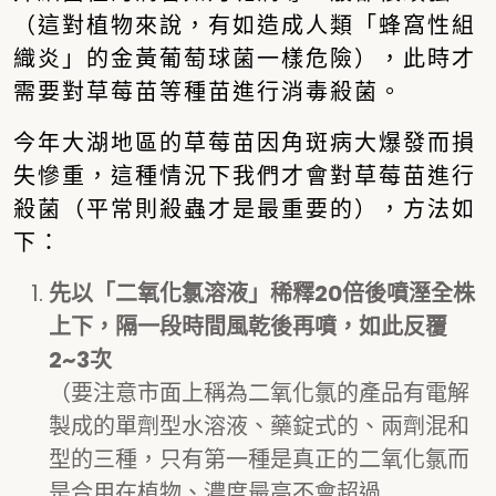
（這對植物來說，有如造成人類「蜂窩性組
織炎」的金黃葡萄球菌一樣危險），此時才
需要對草莓苗等種苗進行消毒殺菌。
今年大湖地區的草莓苗因角斑病大爆發而損
失慘重，這種情況下我們才會對草莓苗進行
殺菌（平常則殺蟲才是最重要的），方法如
下：
先以「二氧化氯溶液」稀釋20倍後噴溼全株
上下，隔一段時間風乾後再噴，如此反覆
2~3次
（要注意市面上稱為二氧化氯的產品有電解
製成的單劑型水溶液、藥錠式的、兩劑混和
型的三種，只有第一種是真正的二氧化氯而
是合用在植物、濃度最高不會超過