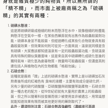
身就是雜質極少的純物質，所以無所謂的
「精不精」，而市面上被廠商稱之為「硫磺
精」的其實有兩種：
硫磺水懸液：
這是將硫磺研磨成極細的粉末而懸浮在水中，就像極細的粉塵能
夠懸浮在空氣中一樣，在某些西藥房就有出售作為殺蟲殺菌劑功
能。硫磺本身並不能殺菌、但經過轉化成某些化合物就會具有殺
蟲殺菌效果，但效果如何則可從另一方面來說，溫泉就同樣是含
有硫磺，大家應該都知道溫泉有一定的殺蟲殺菌功能，含硫溫泉
具有特殊的類似臭雞蛋味，這是來自其中硫磺轉化成硫化氫後的
獨特氣味，硫化氫為劇毒物質，微量時可殺蟲殺菌，但濃度高則
連包括人與植物在內的生物都能「格殺勿論」；
石硫合劑：
這種就是廠商「蹭」上述的硫磺水懸液，實際上是以硫磺加石灰
熬煮後所成的紅褐色有 臭味的液體，主要有效成分是硫化鈣，
另有少量的硫代硫酸鹽、亞硫酸鹽與硫酸鹽等副產物。石硫合劑
是一種古老的配方，從19世紀初就有大量用於農業上的殺蟲殺
菌，但之所以隨著科技發展而很少被使用並非被遺忘，用常識想
就能知道效果有限而被其他更好用的藥劑取代了。
此外，還須特別注意：石硫合劑具強鹼性（濃縮液可高達