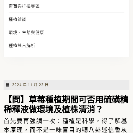
育苗與扦插專區
種植雜談
環境、生態與健康
種植謠言解析
草莓可以用硫磺精消毒嗎？
2024
2024 年 11 月 22 日
年
11
【問】
草莓種植期間可否用硫磺精
月
稀釋液做環境及植株清消？
22
日
首先要再強調一次：種植是科學，得了解基
本原理，而不是一味盲目的聽八卦迷信香灰