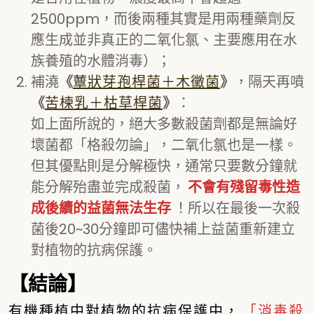
2500ppm，而後兩種其實是用兩種藥劑反
應生成並非真正的二氧化氯、主要應用在水
族養殖的水體消毒）；
補澆
《
》
，隔天再噴
蕈狀芽孢桿菌＋木黴菌
《
》
：
苦楝乳＋枯草桿菌
如上面所說的，絕大多數殺菌劑都是無論好
壞菌都「格殺勿論」，二氧化氯也是一樣。
但其優點則是分解極快，通常只要數分鐘就
能分解殆盡並完成殺菌，
不會有殘留毒性造
成後續的益菌無法生存
！所以在最後一次殺
菌後20~30分鐘即可儘快補上益菌重新建立
對植物的抗病保護。
【結論】
有機種植中對植物的抗病保護中，
「消毒殺