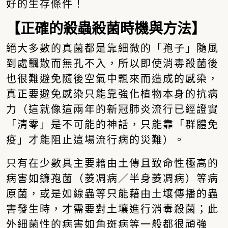
好的生存條件！
【正確的殺蟲殺菌時機與方法】
絕大多數的真菌都是靠細微的「孢子」隨風
到處飄散而無孔不入，所以即使消毒殺菌後
也很難避免隨後空氣中飄來而造成的感染，
真正要避免感染只能靠強化植物本身的抗病
力（這就像這兩年的新冠肺炎流行已經證實
「清零」是不可能的神話，只能靠「群體免
疫」才能阻止這場流行病的災難）。
只有在少數具主要藉由土傳且致命性極高的
病害如鐮孢菌（萎凋病／半身萎凋病）等病
原菌，或是如線蟲等只能藉由土壤傳播的蟲
害發生時，才需要對土壤進行消毒殺菌；此
外細菌性的病害如角斑病等一般都很頑強