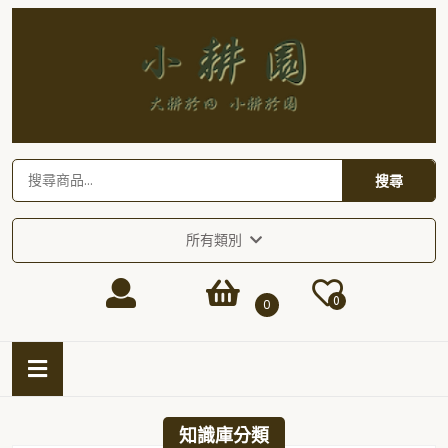
Skip
to
content
Skip
to
content
搜
搜尋
尋
關
鍵
所有類別
字:
Login
shopping
0
0
/
cart
Open
Button
Register
知識庫分類