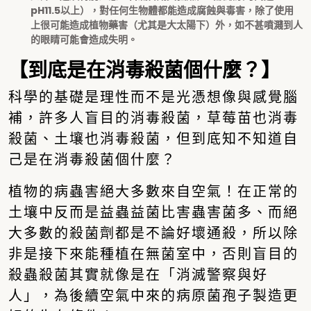
pH11.5以上），對任何生物體都能造成腐蝕與毒害，除了使用
上很可能造成植物藥害（尤其是大太陽下）外，如不甚噴濺到人
的眼睛可能會造成失明。
【到底是在消毒殺菌個什麼？】
科學的基礎是理性而不是光憑想像與感覺腦
補，許多人盲目的消毒殺菌，草莓苗也消毒
殺菌、土壤也消毒殺菌，但到底知不知道自
己是在消毒殺菌個什麼？
植物的病蟲害絕大多數來自空氣！在正常的
土壤中反而是益蟲益菌比害蟲害菌多、而絕
大多數的殺菌劑都是不論好壞通殺，所以除
非是接下來能種植在無菌室中，否則盲目的
殺蟲殺菌其實就像是在「消滅警察與好
人」，為後續空氣中來的病原菌孢子製造更