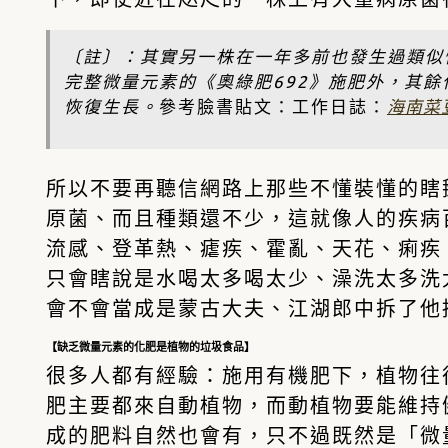
〔註〕：其實另一株在一年多前也發生過類似
完整微量元素的《奧綠肥692》施肥外，其
恢復生長。
參考臉書貼文：工作日誌：
海南菜
所以不要再聽信網路上那些不懂裝懂的瞎
原菌、而且種類還不少，這就像人的疾病
流感、登革熱、瘧疾、霍亂、天花、痢疾、
只會瞎說是水喝太多喝太少、澡洗太多洗
會不會當成是蒙古大夫、江湖郎中拆了他
【缺乏微量元素的化肥是植物的垃圾食品】
很多人都有經驗：施用有機肥下，植物往
肥主要都來自動植物，而動植物要能維持
成的肥料自然也會有，只不過既然是「微