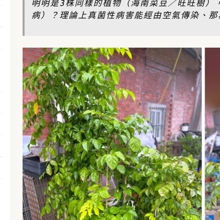
明明是3株同樣的植物（海南菜豆／旺旺樹）
病）？理論上真菌性病害能經由空氣傳染、那