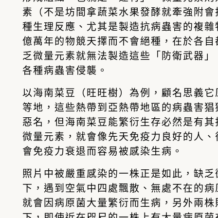
素（不是坊間拿蔬菜水果發酵就牽強附會
種生理反應、
尤其是製造抗病蟲害的複雜
億萬年的物競天擇而不會絕種，在於各自
乏微量元素就無法製造這些「防衛武器」
各種病蟲害侵襲。
以海南菜豆（旺旺樹）為例，顧名思義它
等地，這些熱帶到亞熱帶地區的病蟲害猖
惡名，但海南菜豆能繁衍生存必然是有其
微量元素，就會像先天免疫力良好的人、
會免疫力衰退而容易被感染生病。
照片中被嚴重感染的一株正是如此，缺乏
下，遇到空氣中四處飄散、無處不在的病
就會因病原菌大量繁衍而生病，另外兩株
下，即使近在咫尺的一株上有大量病原菌