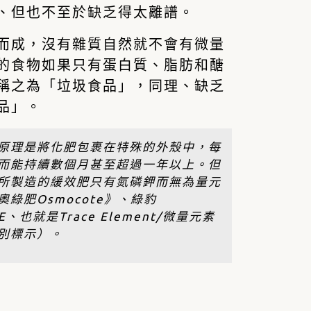
、但也不至於缺乏得太離譜。
而成，沒有雜質自然就不會有微量
的食物如果只有蛋白質、脂肪和醣
稱之為「垃圾食品」，同理、缺乏
品」。
原理是將化肥包裹在特殊的外殼中，每
而能持續數個月甚至超過一年以上。但
所製造的緩效肥只有氮磷鉀而無為量元
肥Osmocote》、綠豹
也就是Trace Element/微量元素
別標示）。