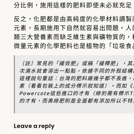
分比例，施用這樣的肥料即使未必就充足
反之，化肥都是由高純度的化學材料調製
元素，長期施用下自然就容易出問題。人
類三大營養素而缺乏維生素與礦物質的，
微量元素的化學肥料也是植物的「垃圾食
〔註〕常見的「緩效肥」或稱「緩釋肥」，其
次澆水就會溶出一點點，依據不同的外殼結構
這裡說句重話：台灣的肥料廠幾乎都不長進，
素（看看包裝上的成分標示就知道）。而如《奧綠
Powercote這些進口的才有（綠豹需有標示TE、
的才有，而奧綠肥則是全面都有添加所以不特
Leave a reply