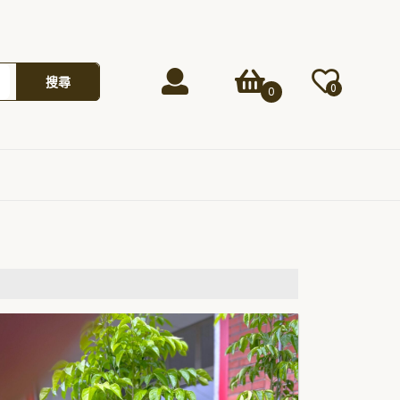
Login
shopping
搜尋
0
0
/
cart
Register