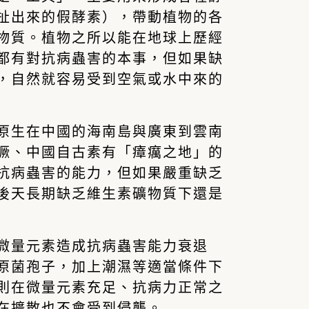
扯出來的
假酵素
），帶動植物的各
物質
。植物之所以能在地球上歷經
都有對抗病蟲害的本事，但如果缺
，自然就容易受到空氣或水中來的
原生在中國的海南島與廣東到雲南
獗、中國自古素有「瘴癘之地」的
抗病蟲害的能力，但如果嚴重缺乏
後天長期缺乏維生素礦物質下還是
微量元素造成抗病蟲害能力衰退
原菌孢子，加上潮濕等適當條件下
則在微量元素充足、抗病力正常之
在擴散也不會受到侵襲。