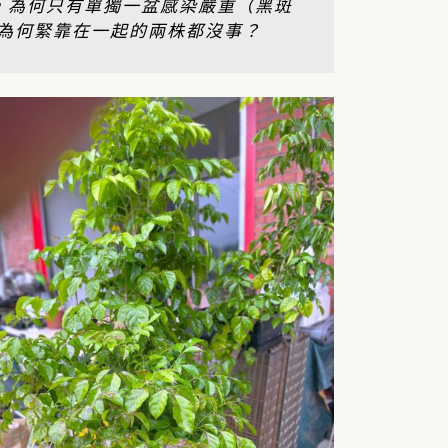
，為何只有單獨一盆感染嚴重（黑斑
為何緊靠在一起的兩株都沒事？