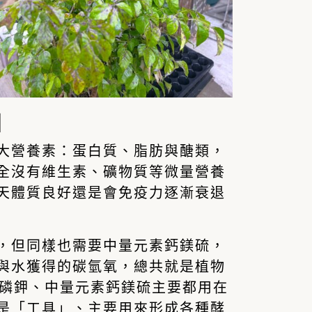
】
大營養素：蛋白質、脂肪與醣類，
全沒有維生素、礦物質等微量營養
天體質良好還是會免疫力逐漸衰退
，但同樣也需要
中量元素鈣鎂硫
，
與水獲得的碳氫氧，總共就是植物
氮磷鉀、中量元素鈣鎂硫主要都用在
是「工具」、主要用來形成各種酵