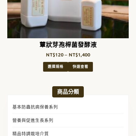
蕈狀芽孢桿菌發酵液
NT$
120
–
NT$
1,400
選擇規格
快速查看
商品分類
基本防蟲抗病保養系列
營養與促進生長系列
精品特調栽培介質