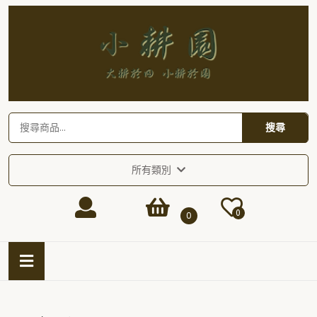
Skip
to
content
Skip
to
content
搜尋關鍵字:
搜尋
所有類別
Login
shopping
0
0
/
cart
Open
Button
Register