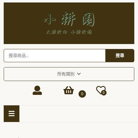
Skip
to
content
Skip
to
content
搜尋關鍵字:
搜尋
所有類別
Login
shopping
0
0
/
cart
Open
Button
Register