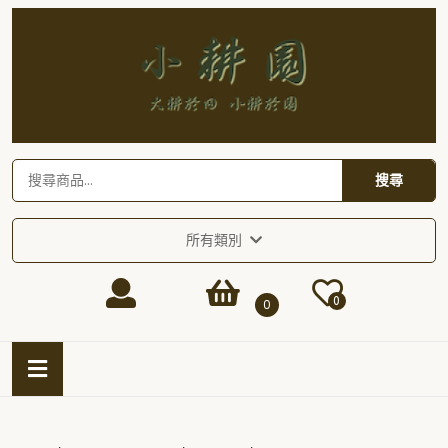
Skip
to
content
Skip
to
content
搜尋關鍵字:
搜尋
所有類別
Login
shopping
0
0
/
cart
Open
Button
Register