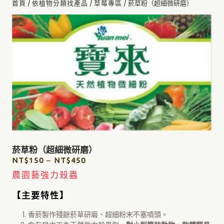
/
/
/ 菸草粉（超細微研磨）
首頁
依植物分類找產品
草莓專區
菸草粉（超細微研磨）
NT$
150
–
NT$
450
農園藝強力殺蟲
【主要特性】
香菸製作殘餘菸草研磨、超細粉末不塞噴頭。