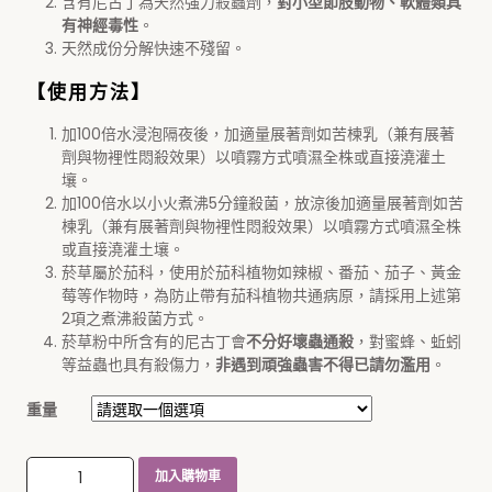
含有尼古丁為天然強力殺蟲劑，
對小型節肢動物、軟體類具
有神經毒性
。
天然成份分解快速不殘留。
【使用方法】
加100倍水浸泡隔夜後，加適量展著劑如苦楝乳（兼有展著
劑與物裡性悶殺效果）以噴霧方式噴濕全株或直接澆灌土
壤。
加100倍水以小火煮沸5分鐘殺菌，放涼後加適量展著劑如苦
楝乳（兼有展著劑與物裡性悶殺效果）以噴霧方式噴濕全株
或直接澆灌土壤。
菸草屬於茄科，使用於茄科植物如辣椒、番茄、茄子、黃金
莓等作物時，為防止帶有茄科植物共通病原，請採用上述第
2項之煮沸殺菌方式。
菸草粉中所含有的尼古丁會
不分好壞蟲通殺
，對蜜蜂、蚯蚓
等益蟲也具有殺傷力，
非遇到頑強蟲害不得已請勿濫用
。
重量
菸草粉（超細微研磨） 數量
加入購物車