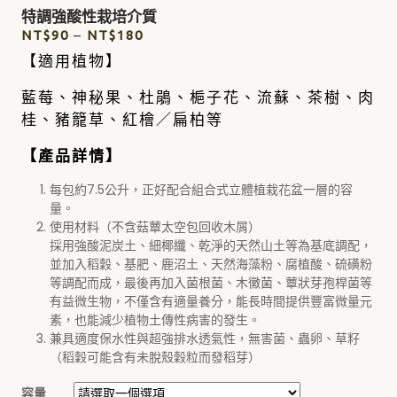
特調強酸性栽培介質
NT$
90
–
NT$
180
【適用植物】
藍莓、神秘果、杜鵑、梔子花、流蘇、茶樹、肉
桂、豬籠草、紅檜／扁柏
等
【產品詳情】
每包約7.5公升，正好配合組合式立體植栽花盆一層的容
量。
使用材料（不含菇蕈太空包回收木屑）
採用強酸泥炭土、細椰纖、乾淨的天然山土等為基底調配，
並加入稻穀、基肥、鹿沼土、天然海藻粉、腐植酸、硫磺粉
等調配而成，最後再加入菌根菌、木黴菌、蕈狀芽孢桿菌等
有益微生物，不僅含有適量養分，能長時間提供豐富微量元
素，也能減少植物土傳性病害的發生。
兼具適度保水性與超強排水透氣性，無害菌、蟲卵、草籽
（稻穀可能含有未脫殼穀粒而發稻芽）
容量