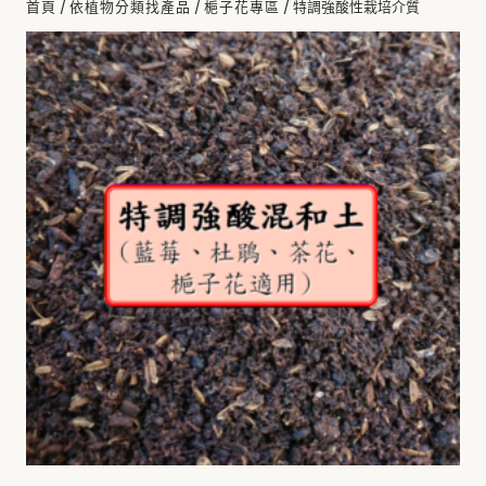
/
/
/ 特調強酸性栽培介質
首頁
依植物分類找產品
梔子花專區