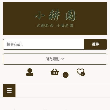
Skip
to
content
Skip
to
content
搜尋關鍵字:
搜尋
所有類別
Login
shopping
0
0
/
cart
Open
Button
Register