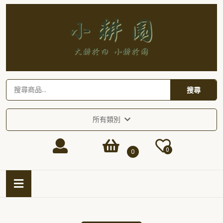
Skip
to
content
Skip
to
content
搜
搜尋
尋
關
鍵
所有類別
字:
Login
shopping
0
0
/
cart
Open
Button
Register