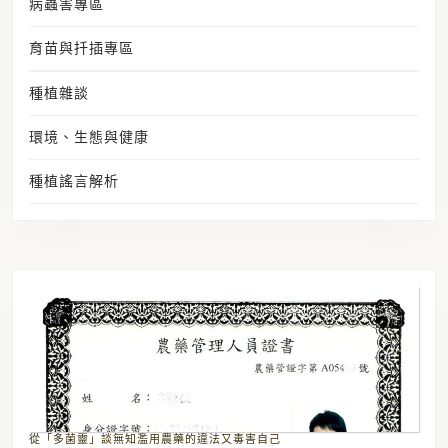
病蟲害專區
育苗與扦插專區
種植雜談
環境、生態與健康
種植謠言解析
從
從「多菌靈」談無知濫用農藥的違法又毒害自己