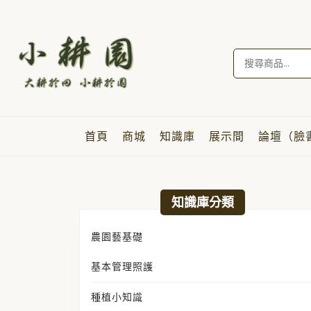
Skip
to
content
Skip
搜
to
尋
content
關
鍵
字:
首頁
商城
知識庫
展示間
論壇（臉
日期:
2024 年 1 月 12 日
知識庫分類
農園藝基礎
基本管理照護
種植小知識