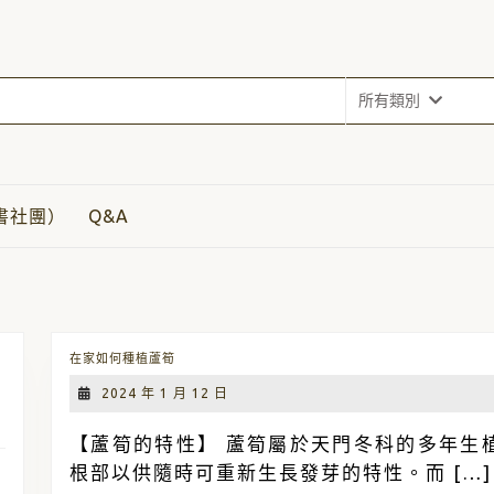
所有類別
書社團）
Q&A
在
在家如何種植蘆筍
家
如
2024
2024 年 1 月 12 日
何
年
種
植
1
【蘆筍的特性】 蘆筍屬於天門冬科的多年生
蘆
月
筍
根部以供隨時可重新生長發芽的特性。而 […]
12
日