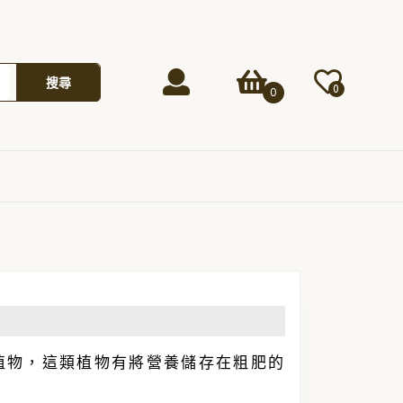
Login
shopping
搜尋
0
0
/
cart
Register
植物，這類植物有將營養儲存在粗肥的