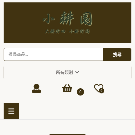
Skip
to
content
Skip
to
content
搜
搜尋
尋
關
鍵
所有類別
字:
Login
shopping
0
0
/
cart
Open
Button
Register