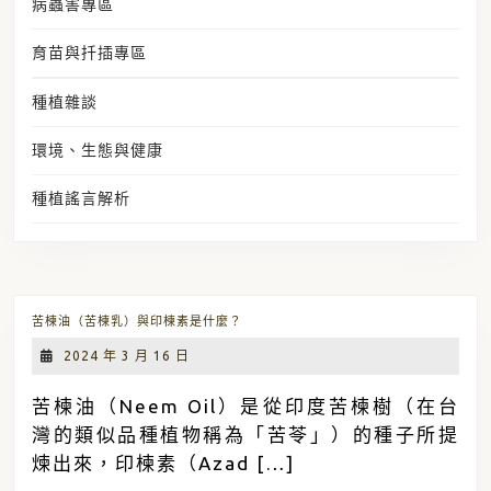
病蟲害專區
育苗與扦插專區
種植雜談
環境、生態與健康
種植謠言解析
苦
苦楝油（苦楝乳）與印楝素是什麼？
楝
油
2024
2024 年 3 月 16 日
（苦
年
楝
乳）
3
苦楝油（Neem Oil）是從印度苦楝樹（在台
與
月
印
灣的類似品種植物稱為「苦苓」）的種子所提
16
楝
素
日
煉出來，印楝素（Azad […]
是
什
麼？