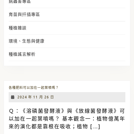
病蟲害專區
育苗與扦插專區
種植雜談
環境、生態與健康
種植謠言解析
各
各種肥料可以加在一起葉噴嗎？
種
肥
2024
2024 年 11 月 26 日
料
年
可
以
11
Ｑ：《溶磷菌發酵液》與《放線菌發酵液》可
加
月
在
以加在一起葉噴嗎？ 基本觀念一：植物億萬年
26
一
起
日
來的演化都是靠根在吸收；植物 […]
葉
噴
嗎？