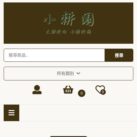
Skip
to
content
Skip
to
content
搜
搜尋
尋
關
鍵
所有類別
字:
Login
shopping
0
0
/
cart
Open
Button
Register