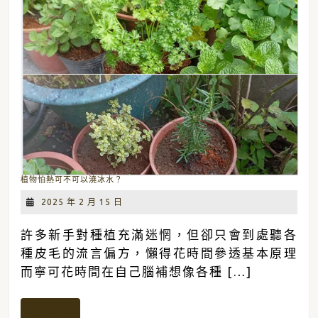
植
植物怕熱可不可以澆冰水？
物
怕
2025
2025 年 2 月 15 日
熱
年
可
不
2
許多新手對種植充滿迷惘，但卻只會到處聽各
可
月
以
種皮毛的流言偏方，懶得花時間參透基本原理
澆
15
冰
日
而寧可花時間在自己腦補想像各種 […]
水？
閱
閱讀全文