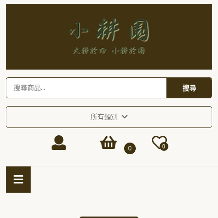
Skip
to
content
Skip
to
content
搜
搜尋
尋
關
鍵
所有類別
字:
Login
shopping
0
0
/
cart
Open
Button
Register